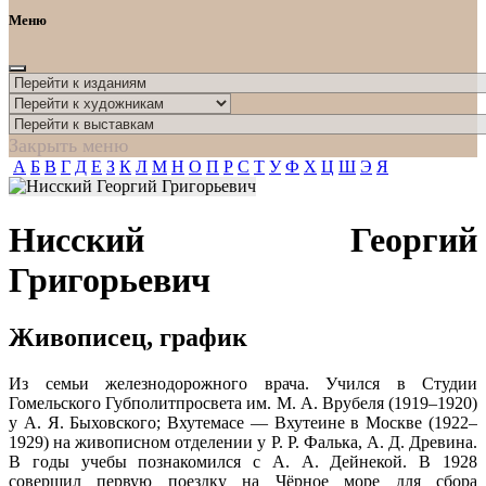
Меню
Закрыть меню
А
Б
В
Г
Д
Е
З
К
Л
М
Н
О
П
Р
С
Т
У
Ф
Х
Ц
Ш
Э
Я
Нисский Георгий
Григорьевич
Живописец, график
Из семьи железнодорожного врача. Учился в Студии
Гомельского Губполитпросвета им. М. А. Врубеля (1919–1920)
у А. Я. Быховского; Вхутемасе — Вхутеине в Москве (1922–
1929) на живописном отделении у Р. Р. Фалька, А. Д. Древина.
В годы учебы познакомился с А. А. Дейнекой. В 1928
совершил первую поездку на Чёрное море для сбора