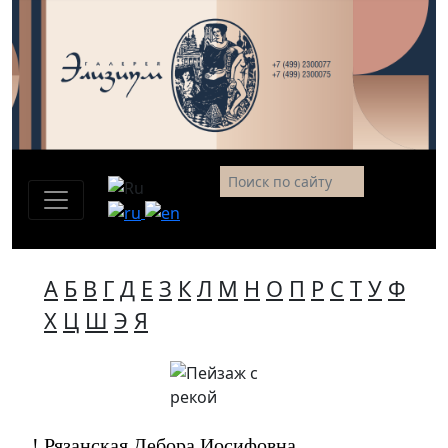
А
Б
В
Г
Д
Е
З
К
Л
М
Н
О
П
Р
С
Т
У
Ф
Х
Ц
Ш
Э
Я
! Рязанская Дебора Иосифовна